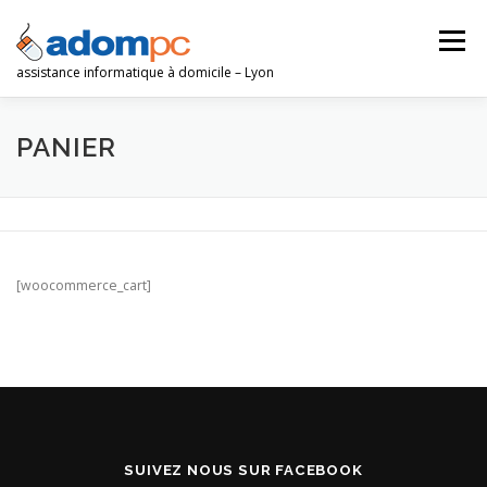
Aller
au
Menu
contenu
assistance informatique à domicile – Lyon
PANIER
NOS SERVICES
TARIFS
SERVICE À LA PERSONNE
ZONE D’INTERVENTION
[woocommerce_cart]
CONTACT
SUIVEZ NOUS SUR FACEBOOK